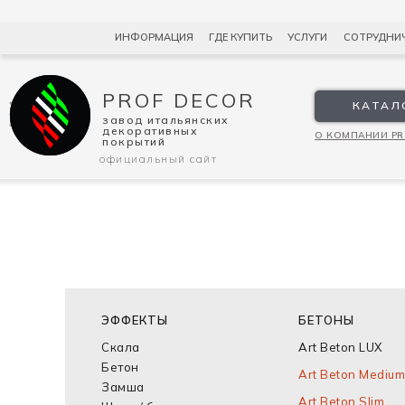
КАТ
ИНФОРМАЦИЯ
ГДЕ КУПИТЬ
УСЛУГИ
СОТРУДНИ
PROF DECOR
PROF DECOR
завод итальянских
КАТАЛ
декоративных
завод итальянских
покрытий
декоративных
О КОМПАНИИ PR
покрытий
официальный сайт
ЭФФЕКТЫ
БЕТОНЫ
Скала
Art Beton LUX
Бетон
Art Beton Medium
Замша
Art Beton Slim