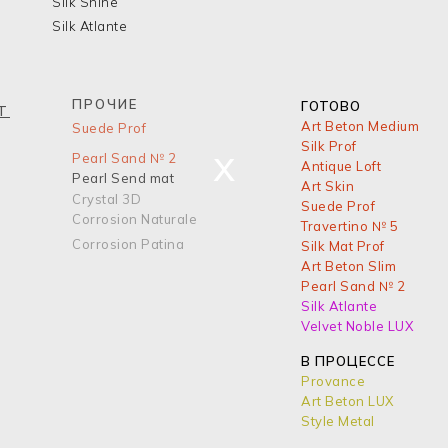
Silk Shine
Silk Atlante
ПРОЧИЕ
ГОТОВО
T
Art Beton Medium
Suede Prof
Silk Prof
x
Pearl Sand № 2
Antique Loft
Pearl Send mat
Art Skin
Crystal 3D
Suede Prof
Corrosion Naturale
Travertino № 5
Corrosion Patina
Silk Mat Prof
Art Beton Slim
Pearl Sand № 2
Silk Atlante
Velvet Noble LUX
В ПРОЦЕССЕ
Provance
Art Beton LUX
Style Metal