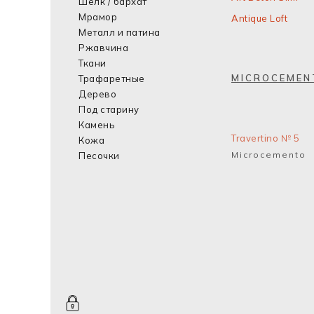
Шелк / бархат
Мрамор
Antique Loft
Металл и патина
Ржавчина
Ткани
MICROCEMEN
Трафаретные
Дерево
Под старину
Камень
Travertino № 5
Кожа
Microcemento
Песочки